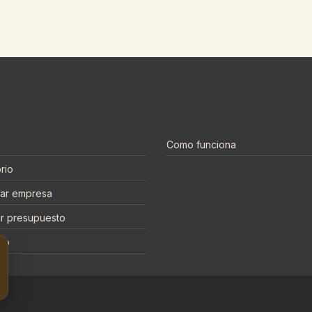
Como funciona
rio
rar empresa
tar presupuesto
to