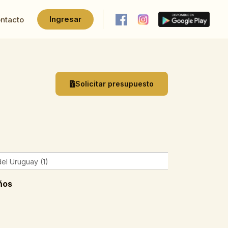
Ingresar
ntacto
Solicitar presupuesto
el Uruguay (1)
ños